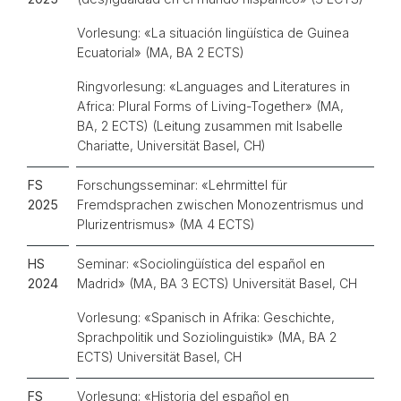
Vorlesung:
«
La situación lingüística de Guinea
Ecuatorial» (MA, BA 2 ECTS)
Ringvorlesung:
«
Languages and Literatures in
Africa: Plural Forms of Living-Together» (MA,
BA, 2 ECTS) (Leitung zusammen mit Isabelle
Chariatte, Universität Basel, CH)
FS
Forschungsseminar:
«
Lehrmittel für
2025
Fremdsprachen zwischen Monozentrismus und
Plurizentrismus» (MA 4 ECTS)
HS
Seminar:
«
Sociolingüística del español en
2024
Madrid» (MA, BA 3 ECTS) Universität Basel, CH
Vorlesung:
«
Spanisch in Afrika: Geschichte,
Sprachpolitik und Soziolinguistik» (MA, BA 2
ECTS) Universität Basel, CH
FS
Vorlesung: «Historia del español en