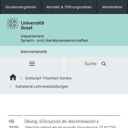
Studienangebote
Kontakt & Öffnungszeiten
Merkblätter
Departement
Sprach- und Literaturwissenschaften
Iberoromanistik
Suche
Schlumpf-Thurnherr Sandra
Gehaltene Lehrveranstaltungen
HS
Übung:
«
Discursos de discriminación y
2025
(des)igualdad en el mundo hispánico» (3 ECTS)