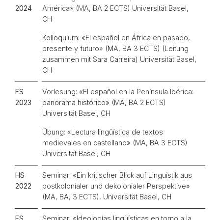
2024
América
»
(MA, BA 2 ECTS) Universität Basel,
CH
Kolloquium:
«
El español en África en pasado,
presente y futuro» (MA, BA 3 ECTS) (Leitung
zusammen mit Sara Carreira) Universität Basel,
CH
FS
Vorlesung:
«
El español en la Península Ibérica:
2023
panorama histórico» (MA, BA 2 ECTS)
Universität Basel, CH
Übung:
«
Lectura lingüística de textos
medievales en castellano» (MA, BA 3 ECTS)
Universität Basel, CH
HS
Seminar: «Ein kritischer Blick auf Linguistik aus
2022
postkolonialer und dekolonialer Perspektive
»
(MA, BA, 3 ECTS), Universität Basel, CH
FS
Seminar:
«
Ideologías lingüísticas en torno a la