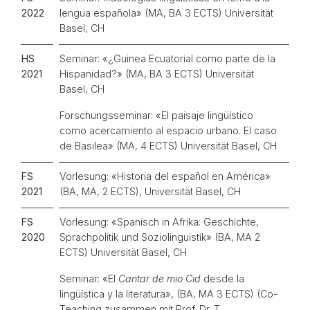
2022
lengua española» (MA, BA 3 ECTS) Universität
Basel, CH
HS
Seminar:
«
¿Guinea Ecuatorial como parte de la
2021
Hispanidad?» (MA, BA 3 ECTS) Universität
Basel, CH
Forschungsseminar:
«
El paisaje lingüístico
como acercamiento al espacio urbano. El caso
de Basilea» (MA, 4 ECTS) Universität Basel, CH
FS
Vorlesung: «Historia del español en América»
2021
(BA, MA, 2 ECTS), Universität Basel, CH
FS
Vorlesung: «Spanisch in Afrika: Geschichte,
2020
Sprachpolitik und Soziolinguistik» (BA, MA 2
ECTS) Universität Basel, CH
Seminar: «El
Cantar de mio Cid
desde la
lingüística y la literatura», (BA, MA 3 ECTS) (Co-
Teaching zusammen mit Prof. Dr. T.