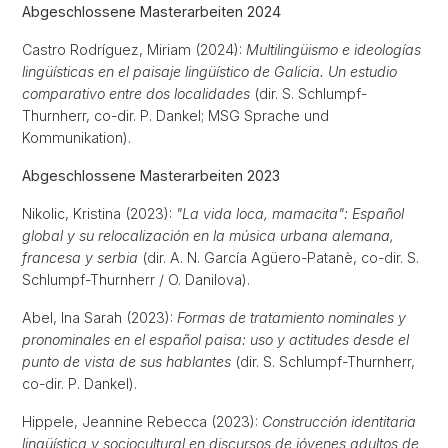
Abgeschlossene Masterarbeiten 2024
Castro Rodríguez, Miriam (2024):
Multilingüismo e ideologías
lingüísticas en el paisaje lingüístico de Galicia. Un estudio
comparativo entre dos localidades
(dir. S. Schlumpf-
Thurnherr, co-dir. P. Dankel; MSG Sprache und
Kommunikation).
Abgeschlossene Masterarbeiten 2023
Nikolic, Kristina (2023):
"La vida loca, mamacita": Español
global y su relocalización en la música urbana alemana,
francesa y serbia
(dir. A. N. García Agüero-Patanè, co-dir. S.
Schlumpf-Thurnherr / O. Danilova).
Abel, Ina Sarah (2023):
Formas de tratamiento nominales y
pronominales en el español paisa: uso y actitudes desde el
punto de vista de sus hablantes
(dir. S. Schlumpf-Thurnherr,
co-dir. P. Dankel).
Hippele, Jeannine Rebecca (2023):
Construcción identitaria
lingüística y sociocultural en discursos de jóvenes adultos de