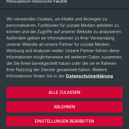
Philosophisch-Historische Fakultät
Departement Sprach- und Literaturwisschenschaften
Wir verwenden Cookies, um Inhalte und Anzeigen zu
personalisieren, Funktionen für soziale Medien anbieten zu
Social Media
können und die Zugriffe auf unserer Website zu analysieren.
Außerdem geben wir Informationen zu Ihrer Verwendung
Instagram
unserer Website an unsere Partner für soziale Medien,
Werbung und Analysen weiter. Unsere Partner führen diese
Informationen möglicherweise mit weiteren Daten zusammen,
© Universität Basel
die Sie ihnen bereitgestellt haben oder die sie im Rahmen
Ihrer Nutzung der Dienste gesammelt haben. Weitere
Philosophisch-Historische Fakultät
Informationen finden Sie in der
Datenschutzerklärung
.
Sprach- und Literaturwissenschaften
Home
ALLE ZULASSEN
Datenschutzerklärung
Impressum
ABLEHNEN
Kontakt
Cookies
EINSTELLUNGEN BEARBEITEN