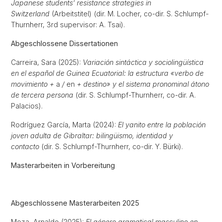
Japanese students’ resistance strategies in
Switzerland
(Arbeitstitel) (dir. M. Locher, co-dir. S. Schlumpf-
Thurnherr, 3rd supervisor: A. Tsai).
Abgeschlossene Dissertationen
Carreira, Sara (2025):
Variación sintáctica y sociolingüística
en el español de Guinea Ecuatorial: la estructura «verbo de
movimiento +
a
/
en
+ destino» y el sistema pronominal átono
de tercera persona
(dir. S. Schlumpf-Thurnherr, co-dir. A.
Palacios).
Rodríguez García, Marta (2024):
El yanito entre la población
joven adulta de Gibraltar: bilingüismo, identidad y
contacto
(dir. S. Schlumpf-Thurnherr, co-dir. Y. Bürki).
Masterarbeiten in Vorbereitung
Abgeschlossene Masterarbeiten 2025
Meza, Arnaldo (2025):
El género gramatical masculino en