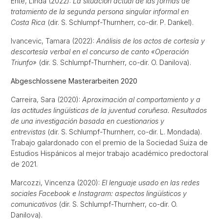
Ente, Linda (2022):
La situación actual de las formas de
tratamiento de la segunda persona singular informal en
Costa Rica
(dir. S. Schlumpf-Thurnherr, co-dir. P. Dankel).
Ivancevic, Tamara (2022):
Análisis de los actos de cortesía y
descortesía verbal en el concurso de canto «Operación
Triunfo»
(dir. S. Schlumpf-Thurnherr, co-dir. O. Danilova).
Abgeschlossene Masterarbeiten 2020
Carreira, Sara (2020):
Aproximación al comportamiento y a
las actitudes lingüísticas de la juventud coruñesa. Resultados
de una investigación basada en cuestionarios y
entrevistas
(dir. S. Schlumpf-Thurnherr, co-dir. L. Mondada).
Trabajo galardonado con el premio de la Sociedad Suiza de
Estudios Hispánicos al mejor trabajo académico predoctoral
de 2021.
Marcozzi, Vincenza (2020):
El lenguaje usado en las redes
sociales Facebook e Instagram: aspectos lingüísticos y
comunicativos
(dir. S. Schlumpf-Thurnherr, co-dir. O.
Danilova).