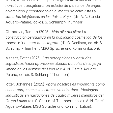
narrativas transgénero. Un estudio de personas de origen
colombiano y ecuatoriano en el marco de entrevistas y
llamadas telefónicas en los Países Bajos
(dir. A. N. García
Agüero-Patanè, co-dir. S. Schlumpf-Thurnherr).
Obradovic, Tamara (2025):
Más allá del filtro: La
construcción persuasiva en la publicidad cosmética de los
macro influencers
de Instagram
(dir. O. Danilova, co-dir. S.
Schlumpf-Thurnherr; MSG Sprache und Kommunikation).
Manser, Peter (2025):
Las percepciones y actitudes
lingüísticas hacia apariciones léxicas actuales de la jerga
limeña en los distritos de Lima
(dir. A. N. García Agüero-
Patanè, co-dir. S. Schlumpf-Thurnherr).
Ritter, Johannes (2025):
«para nosotros es importante cómo
suena porque en esto estamos valorizados». Ideologías
lingüísticas en narraciones de cuatro mujeres miembros del
Grupo Latino
(dir. S. Schlumpf-Thurnherr, co-dir. A. N. García
Agüero-Patanè; MSG Sprache und Kommunikation).