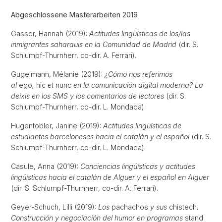
Abgeschlossene Masterarbeiten 2019
Gasser, Hannah (2019):
Actitudes lingüísticas de los/las
inmigrantes saharauis en la Comunidad de Madrid
(dir. S.
Schlumpf-Thurnherr, co-dir. A. Ferrari).
Gugelmann, Mélanie (2019):
¿Cómo nos referimos
al
ego
,
hic
et
nunc
en la comunicación digital moderna? La
deixis en los SMS y los comentarios de lectores
(dir. S.
Schlumpf-Thurnherr, co-dir. L. Mondada).
Hugentobler, Janine (2019):
Actitudes lingüísticas de
estudiantes barceloneses hacia el catalán y el español
(dir. S.
Schlumpf-Thurnherr, co-dir. L. Mondada).
Casule, Anna (2019):
Conciencias lingüísticas y actitudes
lingüísticas hacia el catalán de Alguer y el español en Alguer
(dir. S. Schlumpf-Thurnherr, co-dir. A. Ferrari).
Geyer-Schuch, Lilli (2019):
Los
pachachos
y sus
chistech
.
Construcción y negociación del humor en programas
stand