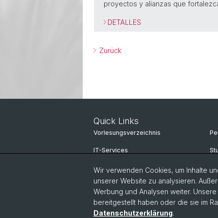
proyectos y alianzas que fortalezca
DETALLES
Zurück
Quick Links
Vorlesungsverzeichnis
Pe
IT-Services
St
Online Services
Fo
Wir verwenden Cookies, um Inhalte und
unserer Website zu analysieren. Außer
Personensuche
Ko
Werbung und Analysen weiter. Unsere P
bereitgestellt haben oder die sie im 
Personeninfo
Datenschutzerklärung
.