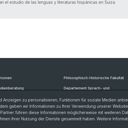
n el estudio de las lenguas y literaturas hispánicas en Suiza.
rsonen
Philosophisch-Historische Fakultät
udienberatung
Departement Sprach- und
Literaturwisschenschaften
rschungsprojekte
 Anzeigen zu personalisieren, Funktionen für soziale Medien anbiet
dem geben wir Informationen zu Ihrer Verwendung unserer Website a
ntakt & Öffnungszeiten
artner führen diese Informationen möglicherweise mit weiteren D
Rahmen Ihrer Nutzung der Dienste gesammelt haben. Weitere Informat